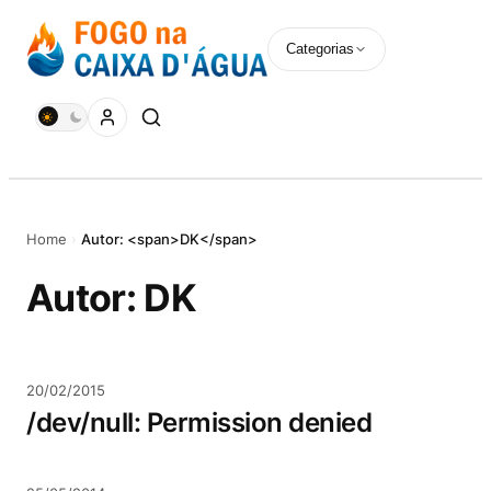
Pular
para
Categorias
o
conteúdo
Home
›
Autor: <span>DK</span>
Autor:
DK
20/02/2015
/dev/null: Permission denied