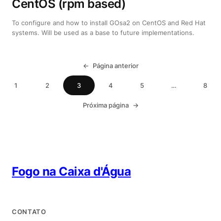
CentOS (rpm based)
To configure and how to install GOsa2 on CentOS and Red Hat
systems. Will be used as a base to future implementations.
←
Página anterior
1
2
3
4
5
…
8
Próxima página
→
Fogo na Caixa d'Água
CONTATO