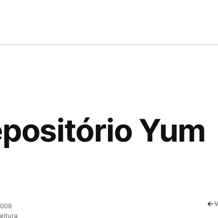
epositório Yum
V
2009
leitura