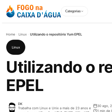
Pular
Categorias
para
o
conteúdo
Home
›
Linux
›
Utilizando o repositório Yum EPEL
Linux
Utilizando o r
EPEL
DK
30 ago, 
Trabalha com Linux e Unix a mais de 23 anos e
1 min de 