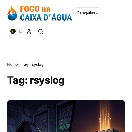
Pular
para
Categorias
o
conteúdo
Home
›
Tag: rsyslog
Tag:
rsyslog