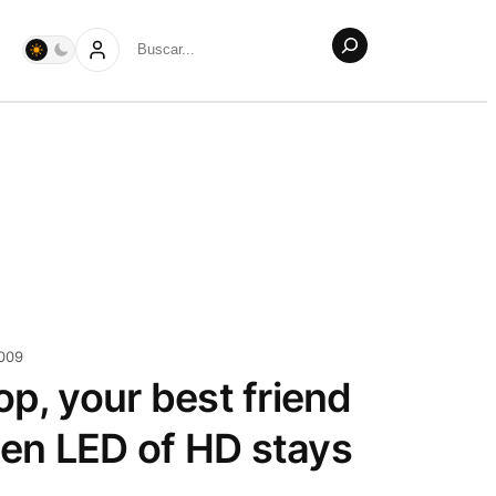
Buscar
009
op, your best friend
en LED of HD stays