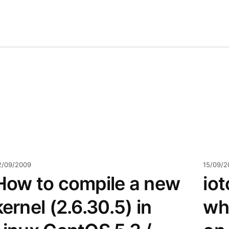
2/09/2009
15/09/2
How to compile a new
iot
kernel (2.6.30.5) in
wh