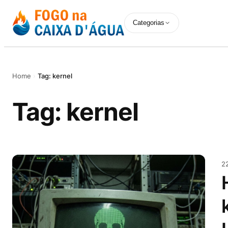
Pular
Categorias
para
o
conteúdo
Home
›
Tag: kernel
Tag:
kernel
2