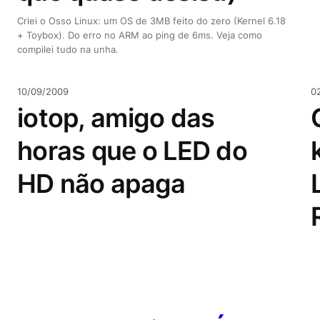
Criei o Osso Linux: um OS de 3MB feito do zero (Kernel 6.18
+ Toybox). Do erro no ARM ao ping de 6ms. Veja como
compilei tudo na unha.
10/09/2009
0
iotop, amigo das
horas que o LED do
HD não apaga