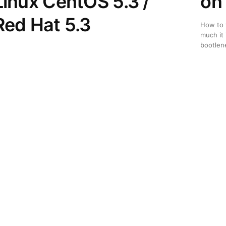
Linux CentOS 5.3 /
on
Red Hat 5.3
How to 
much it 
bootlene