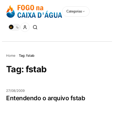
Pular
para
Categorias
o
conteúdo
Home
›
Tag: fstab
Tag:
fstab
27/08/2009
Entendendo o arquivo fstab