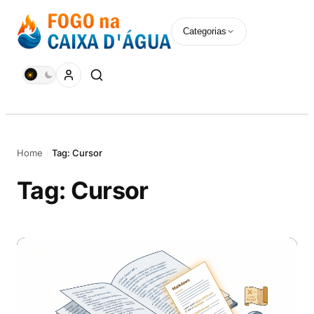
Pular
para
Categorias
o
conteúdo
Home
›
Tag: Cursor
Tag:
Cursor