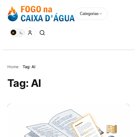
Pular
para
Categorias
o
conteúdo
Home
›
Tag: AI
Tag:
AI