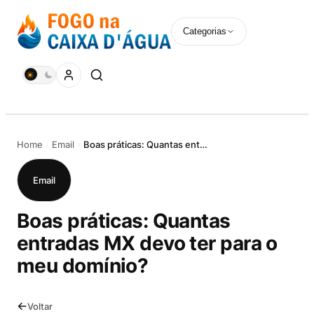
Pular
para
Categorias
o
conteúdo
Home
›
Email
›
Boas práticas: Quantas entradas MX devo ter para o meu domínio?
Email
Boas práticas: Quantas
entradas MX devo ter para o
meu domínio?
Voltar